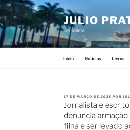
Pular
para
JULIO PRA
o
conteúdo
Jornalista
Início
Notícias
Livros
PUBLICADO
17 DE MARÇO DE 2025
POR
JU
EM
Jornalista e escri
denuncia armação p
filha e ser levado a