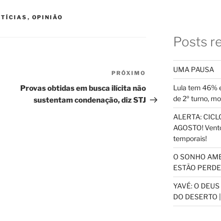
TÍCIAS
,
OPINIÃO
Posts r
UMA PAUSA
PRÓXIMO
Próximo
post
Lula tem 46% e
Provas obtidas em busca ilícita não
de 2º turno, m
sustentam condenação, diz STJ
ALERTA: CICLO
AGOSTO! Vento
temporais!
O SONHO AM
ESTÃO PERDEN
YAVÉ: O DEU
DO DESERTO |