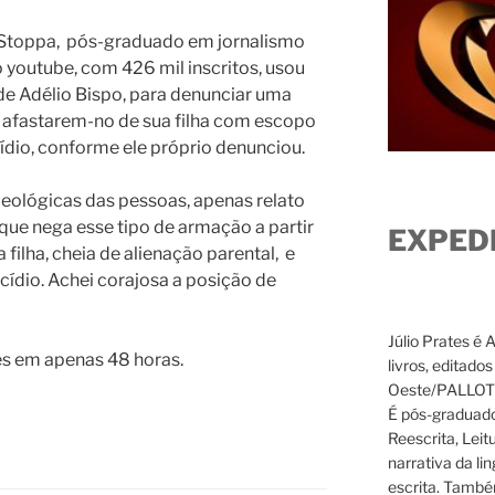
o Stoppa, pós-graduado em jornalismo
no youtube, com 426 mil inscritos, usou
 de Adélio Bispo, para denunciar uma
a afastarem-no de sua filha com escopo
cídio, conforme ele próprio denunciou.
eológicas das pessoas, apenas relato
 que nega esse tipo de armação a partir
EXPED
filha, cheia de alienação parental, e
icídio. Achei corajosa a posição de
Júlio Prates é 
es em apenas 48 horas.
livros, editado
Oeste/PALLOTTI
É pós-graduado
Reescrita, Leit
narrativa da li
escrita. També