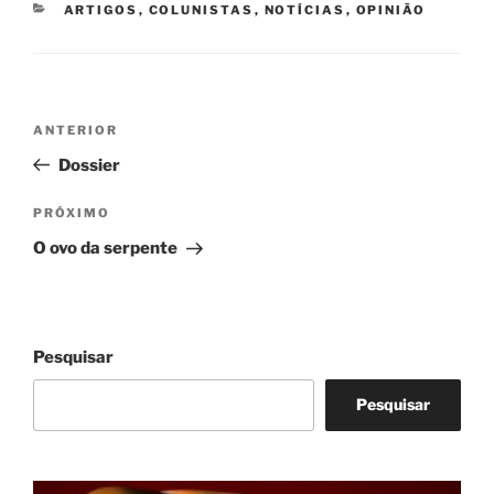
CATEGORIAS
ARTIGOS
,
COLUNISTAS
,
NOTÍCIAS
,
OPINIÃO
Navegação
Post
ANTERIOR
de
anterior
Dossier
Post
Próximo
PRÓXIMO
post
O ovo da serpente
Pesquisar
Pesquisar