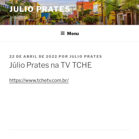
Pular
JULIO PRATES
para
Jornalista
o
conteúdo
Menu
PUBLICADO
22 DE ABRIL DE 2022
POR
JULIO PRATES
EM
Júlio Prates na TV TCHE
https://www.tchetv.com.br/