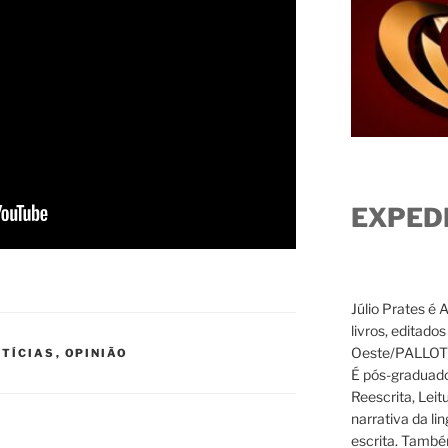
EXPED
Júlio Prates é 
livros, editado
Oeste/PALLOTTI
TÍCIAS
,
OPINIÃO
É pós-graduado
Reescrita, Leit
narrativa da li
escrita. També