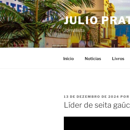
Pular
para
JULIO PRA
o
conteúdo
Jornalista
Início
Notícias
Livros
PUBLICADO
13 DE DEZEMBRO DE 2024
PO
EM
Líder de seita gaúc