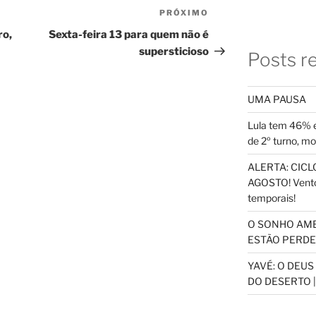
PRÓXIMO
Próximo
post
ro,
Sexta-feira 13 para quem não é
supersticioso
Posts r
UMA PAUSA
Lula tem 46% e
de 2º turno, m
ALERTA: CICLO
AGOSTO! Vento
temporais!
O SONHO AM
ESTÃO PERDEN
YAVÉ: O DEU
DO DESERTO |