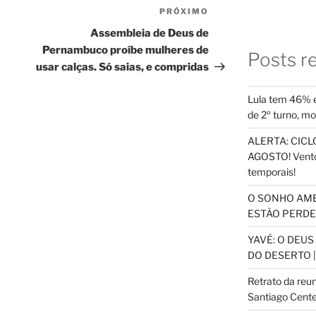
PRÓXIMO
Próximo
post
Assembleia de Deus de
Pernambuco proíbe mulheres de
Posts r
usar calças. Só saias, e compridas
Lula tem 46% e
de 2º turno, m
ALERTA: CICLO
AGOSTO! Vento
temporais!
O SONHO AM
ESTÃO PERDEN
YAVÉ: O DEU
DO DESERTO |
Retrato da reu
Santiago Cente