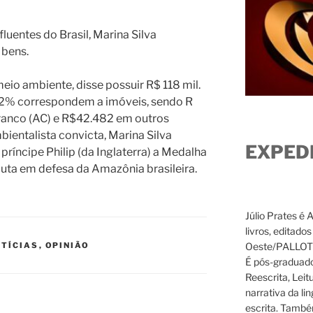
fluentes do Brasil, Marina Silva
 bens.
eio ambiente, disse possuir R$ 118 mil.
6,2% correspondem a imóveis, sendo R
ranco (AC) e R$42.482 em outros
ientalista convicta, Marina Silva
EXPED
ríncipe Philip (da Inglaterra) a Medalha
uta em defesa da Amazônia brasileira.
Júlio Prates é 
livros, editado
Oeste/PALLOTTI
TÍCIAS
,
OPINIÃO
É pós-graduado
Reescrita, Leit
narrativa da li
escrita. També