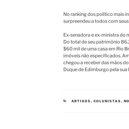
No ranking dos político mais in
surpreendeu a todos com seus
Ex-senadora e ex-ministra do m
Do total de seu patrimônio 8
$60 mil de uma casa em Rio B
imóveis não especificados. Amb
chegou a receber das mãos do p
Duque de Edimburgo pela sua l
CATEGORIAS
ARTIGOS
,
COLUNISTAS
,
NO