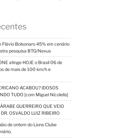
ecentes
 Flávio Bolsonaro 45% em cenário
ostra pesquisa BTG/Nexus
NE atinge HOJE o Brasil 06 de
s de mais de 100 km/h e
ERICANO ACABOU? IDOSOS
DO TUDO [com Miguel Nicolelis]
S ÁRABE GUERREIRO QUE VEIO
 DR. OSVALDO LUIZ RIBEIRO
nião de ontem do Lions Clube
nário.