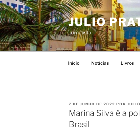
Pular
para
JULIO PRA
o
conteúdo
Jornalista
Início
Notícias
Livros
PUBLICADO
7 DE JUNHO DE 2022
POR
JULI
EM
Marina Silva é a po
Brasil