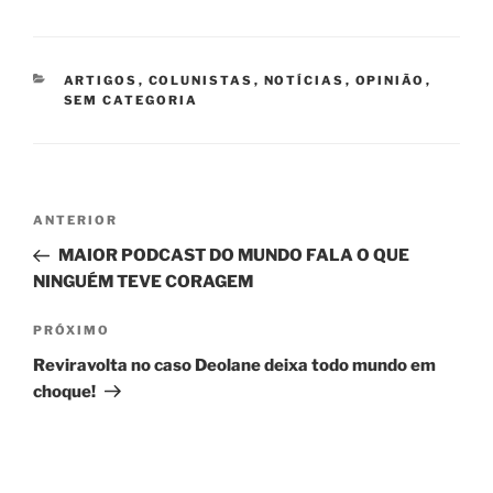
CATEGORIAS
ARTIGOS
,
COLUNISTAS
,
NOTÍCIAS
,
OPINIÃO
,
SEM CATEGORIA
Navegação
Post
ANTERIOR
de
anterior
MAIOR PODCAST DO MUNDO FALA O QUE
Post
NINGUÉM TEVE CORAGEM
Próximo
PRÓXIMO
post
Reviravolta no caso Deolane deixa todo mundo em
choque!