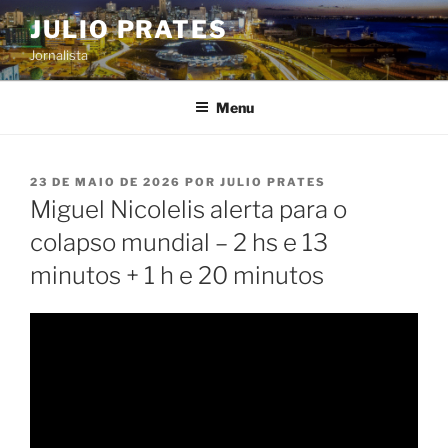
Pular
JULIO PRATES
para
Jornalista
o
conteúdo
Menu
PUBLICADO
23 DE MAIO DE 2026
POR
JULIO PRATES
EM
Miguel Nicolelis alerta para o
colapso mundial – 2 hs e 13
minutos + 1 h e 20 minutos