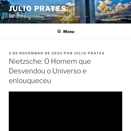
Pular
JULIO PRATES
para
Jornalista
o
conteúdo
Menu
PUBLICADO
2 DE NOVEMBRO DE 2024
POR
JULIO PRATES
EM
Nietzsche: O Homem que
Desvendou o Universo e
enlouqueceu