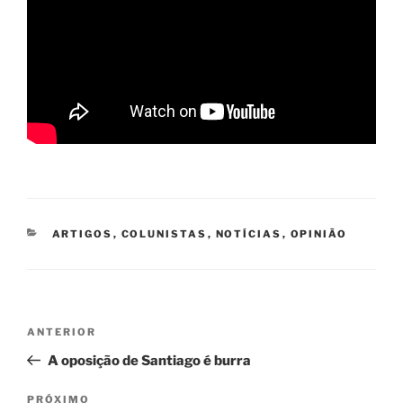
CATEGORIAS
ARTIGOS
,
COLUNISTAS
,
NOTÍCIAS
,
OPINIÃO
Navegação
Post
ANTERIOR
de
anterior
A oposição de Santiago é burra
Post
Próximo
PRÓXIMO