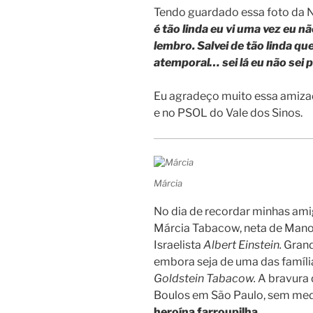
Tendo guardado essa foto da 
é tão linda eu vi uma vez eu n
lembro. Salvei de tão linda que
atemporal… sei lá eu não sei 
Eu agradeço muito essa amizad
e no PSOL do Vale dos Sinos.
Márcia
No dia de recordar minhas ami
Márcia Tabacow, neta de Mano
Israelista
Albert Einstein.
Grand
embora seja de uma das famílias
Goldstein Tabacow.
A bravura 
Boulos em São Paulo, sem me
heroína farroupilha.