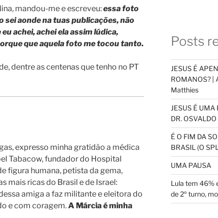
Nina, mandou-me e escreveu:
essa foto
ão sei aonde na tuas publicações, não
 eu achei, achei ela assim lúdica,
Posts r
porque que aquela foto me tocou tanto.
e, dentre as centenas que tenho no PT
JESUS É APE
ROMANOS? | An
Matthies
JESUS É UMA 
DR. OSVALDO 
É O FIM DA 
gas, expresso minha gratidão a médica
BRASIL (O S
el Tabacow, fundador do Hospital
UMA PAUSA
e figura humana, petista da gema,
 mais ricas do Brasil e de Israel:
Lula tem 46% e
dessa amiga a faz militante e eleitora do
de 2º turno, m
do e com coragem.
A Márcia é minha