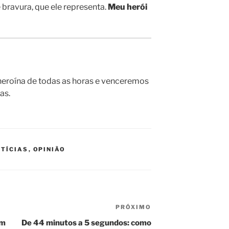
bravura, que ele representa.
Meu herói
heroína de todas as horas e venceremos
as.
TÍCIAS
,
OPINIÃO
PRÓXIMO
Próximo
post
um
De 44 minutos a 5 segundos: como