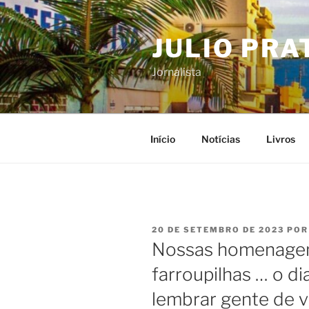
Pular
para
JULIO PRA
o
conteúdo
Jornalista
Início
Notícias
Livros
PUBLICADO
20 DE SETEMBRO DE 2023
PO
EM
Nossas homenagens
farroupilhas … o di
lembrar gente de v