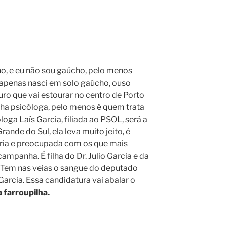
ho, e eu não sou gaúcho, pelo menos
 apenas nasci em solo gaúcho, ouso
uro que vai estourar no centro de Porto
nha psicóloga, pelo menos é quem trata
oga Laís Garcia, filiada ao PSOL, será a
nde do Sul, ela leva muito jeito, é
séria e preocupada com os que mais
ampanha. É filha do Dr. Julio Garcia e da
 Tem nas veias o sangue do deputado
arcia. Essa candidatura vai abalar o
a farroupilha.