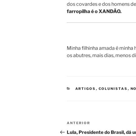
dos covardes e dos homens de 
farropilha é o XANDÃO.
Minha filhinha amada é minha 
os abutres, mais dias, menos di
CATEGORIAS
ARTIGOS
,
COLUNISTAS
,
NO
Navegação
Post
ANTERIOR
de
anterior
Lula, Presidente do Brasil, dá 