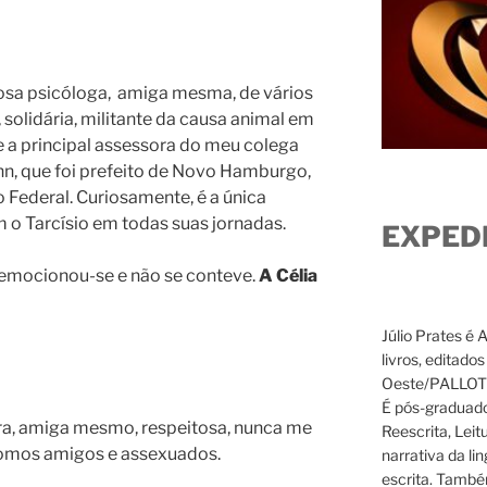
osa psicóloga, amiga mesma, de vários
 solidária, militante da causa animal em
a principal assessora do meu colega
n, que foi prefeito de Novo Hamburgo,
Federal. Curiosamente, é a única
o Tarcísio em todas suas jornadas.
EXPED
la emocionou-se e não se conteve.
A Célia
Júlio Prates é 
livros, editado
Oeste/PALLOTTI
É pós-graduado
ra, amiga mesmo, respeitosa, nunca me
Reescrita, Leit
omos amigos e assexuados.
narrativa da li
escrita. També