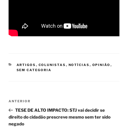
CATEGORIAS
ARTIGOS
,
COLUNISTAS
,
NOTÍCIAS
,
OPINIÃO
,
SEM CATEGORIA
Navegação
Post
ANTERIOR
de
anterior
TESE DE ALTO IMPACTO: STJ vai decidir se
Post
direito do cidadão prescreve mesmo sem ter sido
negado