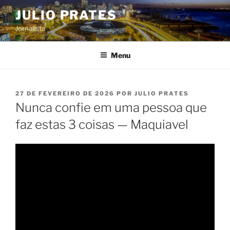
Pular
JULIO PRATES
para
Jornalista
o
conteúdo
Menu
PUBLICADO
27 DE FEVEREIRO DE 2026
POR
JULIO PRATES
EM
Nunca confie em uma pessoa que
faz estas 3 coisas — Maquiavel