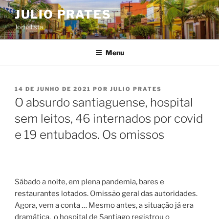
Pular
JULIO PRATES
para
Jornalista
o
conteúdo
Menu
PUBLICADO
14 DE JUNHO DE 2021
POR
JULIO PRATES
EM
O absurdo santiaguense, hospital
sem leitos, 46 internados por covid
e 19 entubados. Os omissos
Sábado a noite, em plena pandemia, bares e
restaurantes lotados. Omissão geral das autoridades.
Agora, vem a conta … Mesmo antes, a situação já era
dramática, o hospital de Santiago registrou o