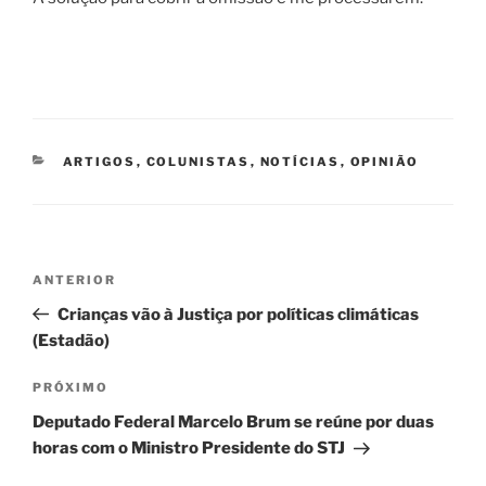
CATEGORIAS
ARTIGOS
,
COLUNISTAS
,
NOTÍCIAS
,
OPINIÃO
Navegação
Post
ANTERIOR
de
anterior
Crianças vão à Justiça por políticas climáticas
Post
(Estadão)
Próximo
PRÓXIMO
post
Deputado Federal Marcelo Brum se reúne por duas
horas com o Ministro Presidente do STJ