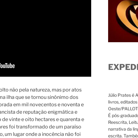
EXPED
olto não pela natureza, mas por atos
Júlio Prates é 
 uma ilha que se tornou sinônimo dos
livros, editado
rada em mil novecentos e noventa e
Oeste/PALLOTTI
inancista de reputação enigmática e
É pós-graduado
 de vinte e oito hectares e quarenta e
Reescrita, Leit
iares foi transformado de um paraíso
narrativa da li
to, um lugar onde a inocência não foi
escrita. També