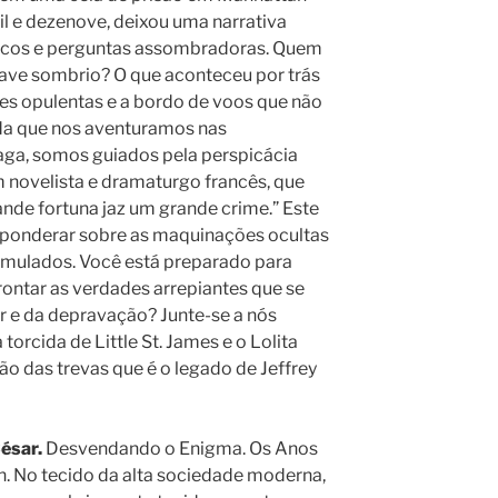
il e dezenove, deixou uma narrativa
scos e perguntas assombradoras. Quem
lave sombrio? O que aconteceu por trás
s opulentas e a bordo de voos que não
da que nos aventuramos nas
aga, somos guiados pela perspicácia
 novelista e dramaturgo francês, que
ande fortuna jaz um grande crime.” Este
 ponderar sobre as maquinações ocultas
cumulados. Você está preparado para
rontar as verdades arrepiantes que se
 e da depravação? Junte-se a nós
rcida de Little St. James e o Lolita
o das trevas que é o legado de Jeffrey
ésar.
Desvendando o Enigma. Os Anos
n. No tecido da alta sociedade moderna,