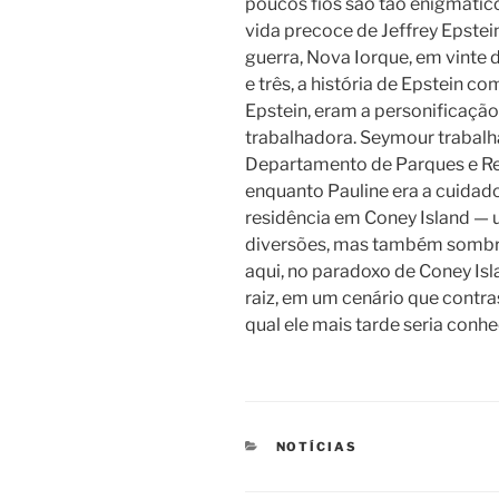
poucos fios são tão enigmátic
vida precoce de Jeffrey Epstei
guerra, Nova Iorque, em vinte 
e três, a história de Epstein c
Epstein, eram a personificaçã
trabalhadora. Seymour trabalh
Departamento de Parques e Re
enquanto Pauline era a cuidad
residência em Coney Island — 
diversões, mas também sombre
aqui, no paradoxo de Coney Isl
raiz, em um cenário que contr
qual ele mais tarde seria conhe
CATEGORIAS
NOTÍCIAS