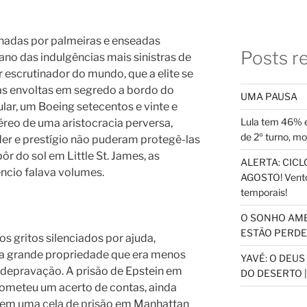
nadas por palmeiras e enseadas
Posts r
fano das indulgências mais sinistras de
ar escrutinador do mundo, que a elite se
das envoltas em segredo a bordo do
UMA PAUSA
cular, um Boeing setecentos e vinte e
Lula tem 46% e
reo de uma aristocracia perversa,
de 2º turno, m
der e prestígio não puderam protegê-las
r do sol em Little St. James, as
ALERTA: CICLO
ncio falava volumes.
AGOSTO! Vento
temporais!
O SONHO AM
ESTÃO PERDEN
s gritos silenciados por ajuda,
a grande propriedade que era menos
YAVÉ: O DEU
 depravação. A prisão de Epstein em
DO DESERTO |
rometeu um acerto de contas, ainda
 em uma cela de prisão em Manhattan