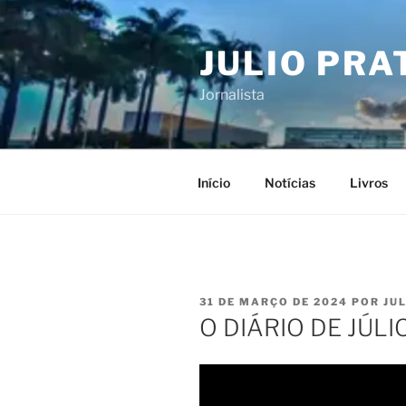
Pular
para
JULIO PRA
o
conteúdo
Jornalista
Início
Notícias
Livros
PUBLICADO
31 DE MARÇO DE 2024
POR
JU
EM
O DIÁRIO DE JÚL