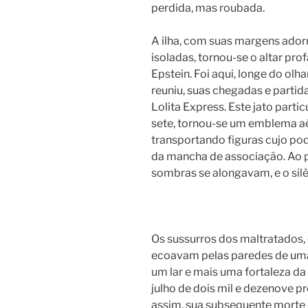
perdida, mas roubada.
A ilha, com suas margens ador
isoladas, tornou-se o altar pro
Epstein. Foi aqui, longe do olh
reuniu, suas chegadas e parti
Lolita Express. Este jato parti
sete, tornou-se um emblema aé
transportando figuras cujo po
da mancha de associação. Ao pô
sombras se alongavam, e o silê
Os sussurros dos maltratados, o
ecoavam pelas paredes de um
um lar e mais uma fortaleza da
julho de dois mil e dezenove p
assim, sua subsequente morte