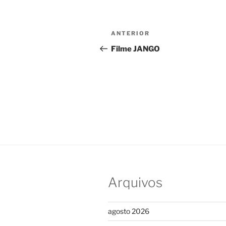
Navegação
Post
ANTERIOR
de
anterior
Filme JANGO
Post
Arquivos
agosto 2026