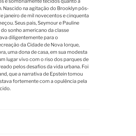
os e sombriamente tecidos quanto a
n. Nascido na agitação do Brooklyn pós-
de janeiro de mil novecentos e cinquenta
omeçou. Seus pais, Seymour e Pauline
o do sonho americano da classe
ava diligentemente para o
creação da Cidade de Nova Iorque,
ora, uma dona de casa, em sua modesta
um lugar vivo com o riso dos parques de
ado pelos desafios da vida urbana. Foi
and, que a narrativa de Epstein tomou
astava fortemente com a opulência pela
cido.