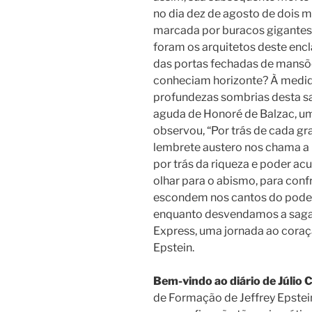
no dia dez de agosto de dois m
marcada por buracos gigante
foram os arquitetos deste enc
das portas fechadas de mansõe
conheciam horizonte? À medi
profundezas sombrias desta s
aguda de Honoré de Balzac, um
observou, “Por trás de cada gr
lembrete austero nos chama a
por trás da riqueza e poder a
olhar para o abismo, para conf
escondem nos cantos do poder
enquanto desvendamos a saga to
Express, uma jornada ao coraçã
Epstein.
Bem-vindo ao diário de Júlio C
de Formação de Jeffrey Epstei