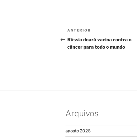
Navegação
Post
ANTERIOR
de
anterior
Rússia doará vacina contra o
câncer para todo o mundo
Post
Arquivos
agosto 2026