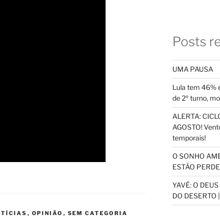
Posts r
UMA PAUSA
Lula tem 46% e
de 2º turno, m
ALERTA: CICLO
AGOSTO! Vento
temporais!
O SONHO AM
ESTÃO PERDEN
YAVÉ: O DEU
DO DESERTO |
TÍCIAS
,
OPINIÃO
,
SEM CATEGORIA