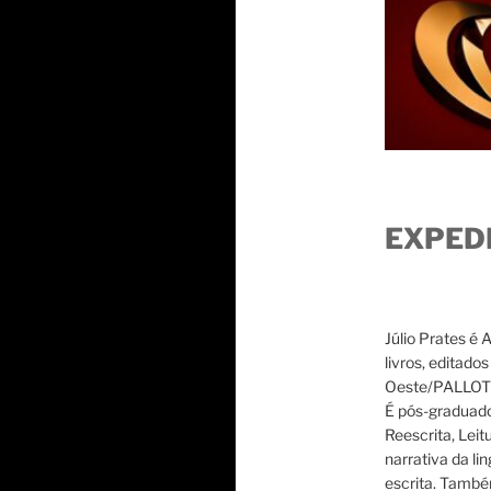
EXPED
Júlio Prates é 
livros, editado
Oeste/PALLOTTI
É pós-graduado
Reescrita, Leit
narrativa da li
escrita. També