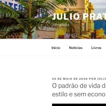
Pular
para
JULIO PRA
o
conteúdo
Jornalista
Início
Notícias
Livros
PUBLICADO
25 DE MAIO DE 2026
POR
JULI
EM
O padrão de vida 
estilo e sem econo