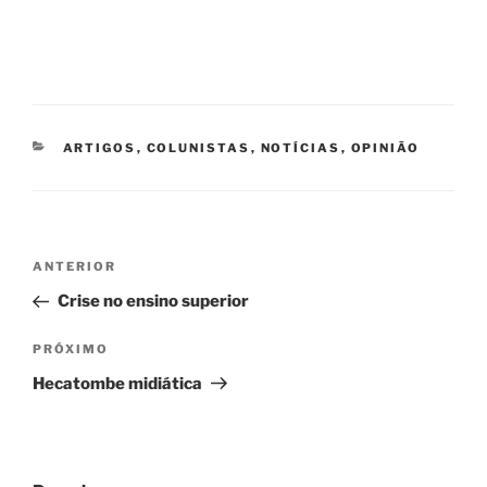
CATEGORIAS
ARTIGOS
,
COLUNISTAS
,
NOTÍCIAS
,
OPINIÃO
Navegação
Post
ANTERIOR
de
anterior
Crise no ensino superior
Post
Próximo
PRÓXIMO
post
Hecatombe midiática