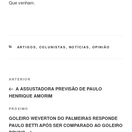
Que venham.
CATEGORIAS
ARTIGOS
,
COLUNISTAS
,
NOTÍCIAS
,
OPINIÃO
Navegação
Post
ANTERIOR
de
anterior
A ASSUSTADORA PREVISÃO DE PAULO
Post
HENRIQUE AMORIM
Próximo
PRÓXIMO
post
GOLEIRO WEVERTON DO PALMEIRAS RESPONDE
PAULO BETTI APÓS SER COMPARADO AO GOLEIRO