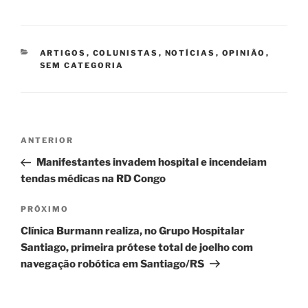
CATEGORIAS
ARTIGOS
,
COLUNISTAS
,
NOTÍCIAS
,
OPINIÃO
,
SEM CATEGORIA
Navegação
Post
ANTERIOR
de
anterior
Manifestantes invadem hospital e incendeiam
Post
tendas médicas na RD Congo
Próximo
PRÓXIMO
post
Clínica Burmann realiza, no Grupo Hospitalar
Santiago, primeira prótese total de joelho com
navegação robótica em Santiago/RS