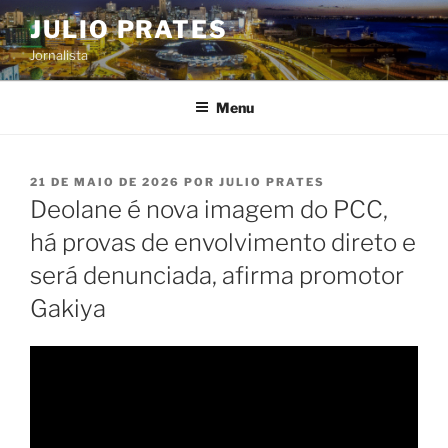
Pular
JULIO PRATES
para
Jornalista
o
conteúdo
Menu
PUBLICADO
21 DE MAIO DE 2026
POR
JULIO PRATES
EM
Deolane é nova imagem do PCC,
há provas de envolvimento direto e
será denunciada, afirma promotor
Gakiya