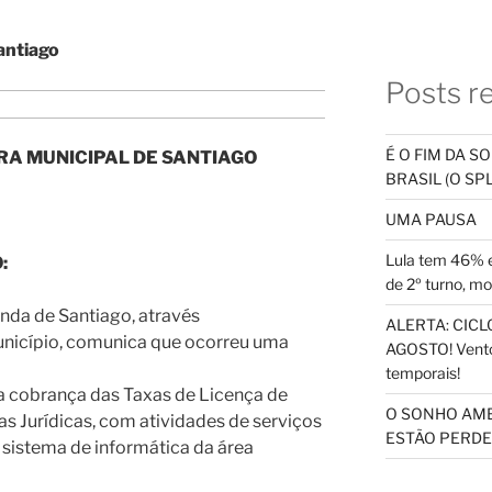
antiago
Posts r
É O FIM DA 
RA MUNICIPAL DE SANTIAGO
BRASIL (O S
UMA PAUSA
Lula tem 46% e
:
de 2º turno, m
nda de Santiago, através
ALERTA: CICLO
unicípio, comunica que ocorreu uma
AGOSTO! Vento
temporais!
 cobrança das Taxas de Licença de
O SONHO AM
s Jurídicas, com atividades de serviços
ESTÃO PERDEN
 sistema de informática da área