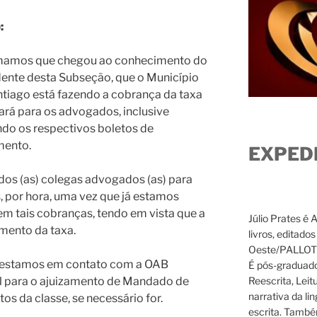
:
mamos que chegou ao conhecimento do
dente desta Subseção, que o Município
tiago está fazendo a cobrança da taxa
ará para os advogados, inclusive
do os respectivos boletos de
ento.
EXPED
dos (as) colegas advogados (as) para
 por hora, uma vez que já estamos
m tais cobranças, tendo em vista que a
Júlio Prates é 
mento da taxa.
livros, editado
Oeste/PALLOTTI
á estamos em contato com a OAB
É pós-graduado
Reescrita, Leit
l para o ajuizamento de Mandado de
narrativa da li
os da classe, se necessário for.
escrita. També