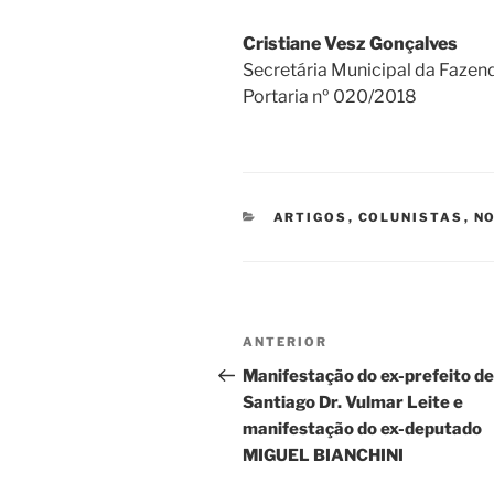
Cristiane Vesz Gonçalves
Secretária Municipal da Fazen
Portaria nº 020/2018
CATEGORIAS
ARTIGOS
,
COLUNISTAS
,
NO
Navegação
Post
ANTERIOR
de
anterior
Manifestação do ex-prefeito de
Santiago Dr. Vulmar Leite e
Post
manifestação do ex-deputado
MIGUEL BIANCHINI