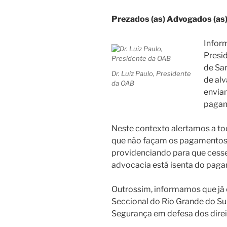
Prezados (as) Advogados (as)
Infor
Presi
de San
Dr. Luiz Paulo, Presidente
de alv
da OAB
envian
pagam
Neste contexto alertamos a to
que não façam os pagamentos,
providenciando para que cesse
advocacia está isenta do paga
Outrossim, informamos que j
Seccional do Rio Grande do Su
Segurança em defesa dos direit