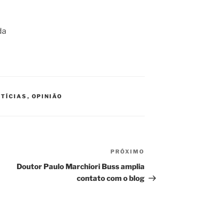
da
TÍCIAS
,
OPINIÃO
PRÓXIMO
Próximo
post
Doutor Paulo Marchiori Buss amplia
contato com o blog