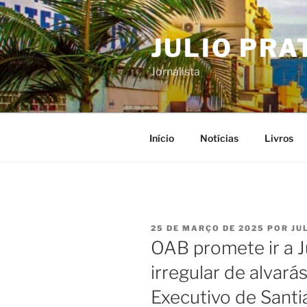
Pular
para
JULIO PRA
o
conteúdo
Jornalista
Início
Notícias
Livros
PUBLICADO
25 DE MARÇO DE 2025
POR
JU
EM
OAB promete ir a J
irregular de alvará
Executivo de Santi