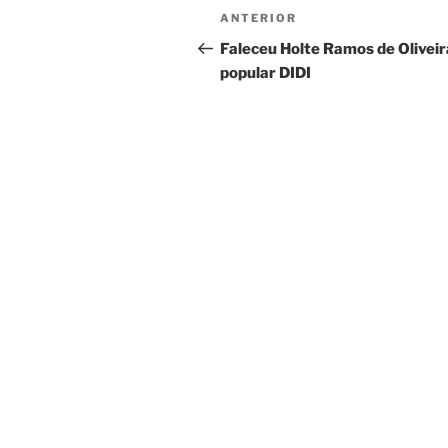
Navegação
Post
ANTERIOR
de
anterior
Faleceu Holte Ramos de Oliveir
popular DIDI
Post