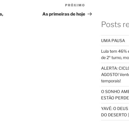
PRÓXIMO
Próximo
post
a,
As primeiras de hoje
Posts r
UMA PAUSA
Lula tem 46% e
de 2º turno, m
ALERTA: CICLO
AGOSTO! Vento
temporais!
O SONHO AM
ESTÃO PERDEN
YAVÉ: O DEU
DO DESERTO |