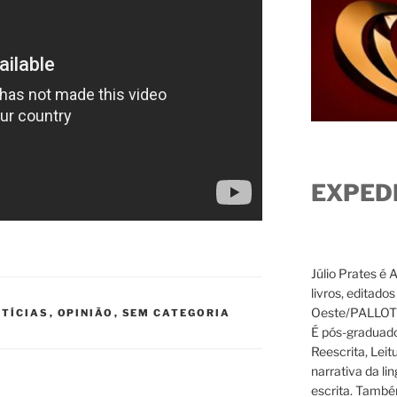
EXPED
Júlio Prates é 
livros, editado
Oeste/PALLOTTI
TÍCIAS
,
OPINIÃO
,
SEM CATEGORIA
É pós-graduado
Reescrita, Leit
narrativa da li
escrita. També