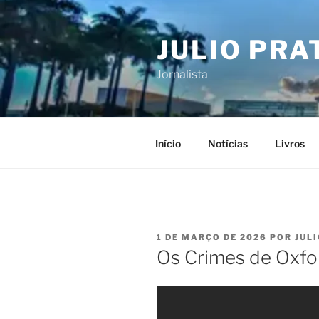
Pular
para
JULIO PRA
o
conteúdo
Jornalista
Início
Notícias
Livros
PUBLICADO
1 DE MARÇO DE 2026
POR
JUL
EM
Os Crimes de Oxfo