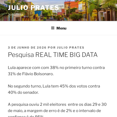
Pular
JULIO PRATES
para
Jornalista
o
conteúdo
Menu
PUBLICADO
3 DE JUNHO DE 2026
POR
JULIO PRATES
EM
Pesquisa REAL TIME BIG DATA
Lula aparece com com 38% no primeiro turno contra
31% de Flávio Bolsonaro.
No segundo turno, Lula tem 45% dos votos contra
40% do senador.
A pesquisa ouviu 2 mil eleitores entre os dias 29 e 30
de maio, a margem de erro é de 2% e o intervalo de