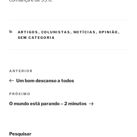
confiança é de 95%.
CATEGORIAS
ARTIGOS
,
COLUNISTAS
,
NOTÍCIAS
,
OPINIÃO
,
SEM CATEGORIA
Navegação
Post
ANTERIOR
de
anterior
Um bom descanso a todos
Post
Próximo
PRÓXIMO
post
O mundo está parando – 2 minutos
Pesquisar