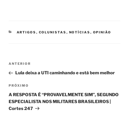
CATEGORIAS
ARTIGOS
,
COLUNISTAS
,
NOTÍCIAS
,
OPINIÃO
Navegação
Post
ANTERIOR
de
anterior
Lula deixa a UTI caminhando e está bem melhor
Post
Próximo
PRÓXIMO
post
A RESPOSTA É “PROVAVELMENTE SIM”, SEGUNDO
ESPECIALISTA NOS MILITARES BRASILEIROS |
Cortes 247