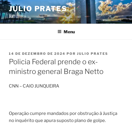
Pular
JULIO PRATES
para
Jornalista
o
conteúdo
Menu
PUBLICADO
14 DE DEZEMBRO DE 2024
POR
JULIO PRATES
EM
Policia Federal prende o ex-
ministro general Braga Netto
CNN – CAIO JUNQUEIRA
Operação cumpre mandados por obstrução à Justiça
no inquérito que apura suposto plano de golpe.