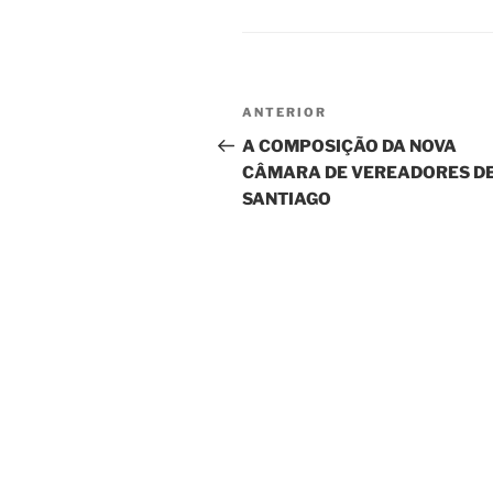
Navegação
Post
ANTERIOR
de
anterior
A COMPOSIÇÃO DA NOVA
CÂMARA DE VEREADORES D
Post
SANTIAGO