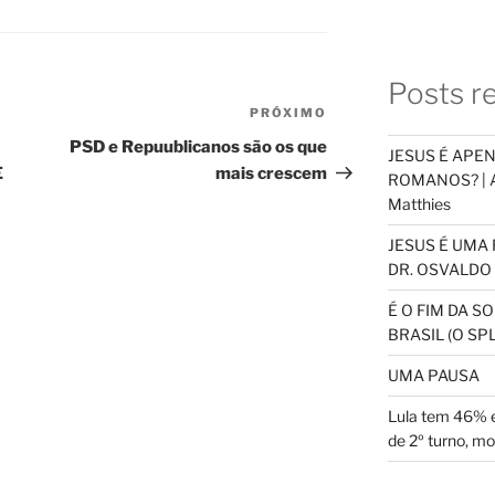
Posts r
PRÓXIMO
Próximo
post
PSD e Repuublicanos são os que
JESUS É APE
E
mais crescem
ROMANOS? | An
Matthies
JESUS É UMA 
DR. OSVALDO 
É O FIM DA 
BRASIL (O S
UMA PAUSA
Lula tem 46% e
de 2º turno, m