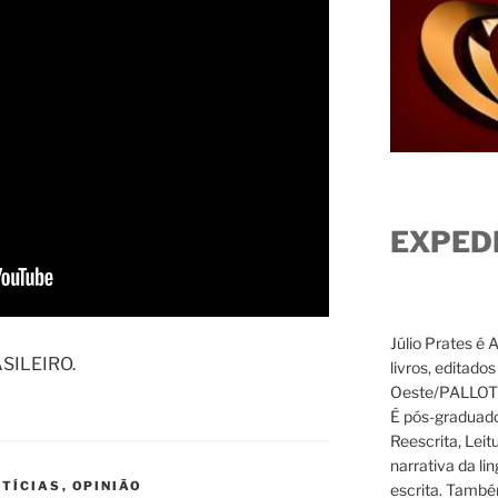
EXPED
Júlio Prates é 
SILEIRO.
livros, editado
Oeste/PALLOTTI
É pós-graduado
Reescrita, Leit
narrativa da li
TÍCIAS
,
OPINIÃO
escrita. També