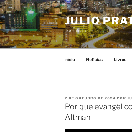
Pular
para
JULIO PRA
o
conteúdo
Jornalista
Início
Notícias
Livros
PUBLICADO
7 DE OUTUBRO DE 2024
POR
J
EM
Por que evangélico
Altman