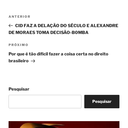
Navegação
Post
ANTERIOR
de
anterior
CID FAZ A DELAÇÃO DO SÉCULO E ALEXANDRE
Post
DE MORAES TOMA DECISÃO-B0MBA
Próximo
PRÓXIMO
post
Por que é tão difícil fazer a coisa certa no direito
brasileiro
Pesquisar
Pesquisar