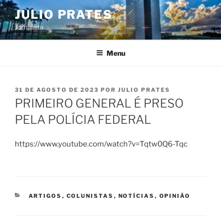
Pular
JULIO PRATES
para
Jornalista
o
conteúdo
Menu
PUBLICADO
31 DE AGOSTO DE 2023
POR
JULIO PRATES
EM
PRIMEIRO GENERAL É PRESO
PELA POLÍCIA FEDERAL
https://www.youtube.com/watch?v=Tqtw0Q6-Tqc
CATEGORIAS
ARTIGOS
,
COLUNISTAS
,
NOTÍCIAS
,
OPINIÃO