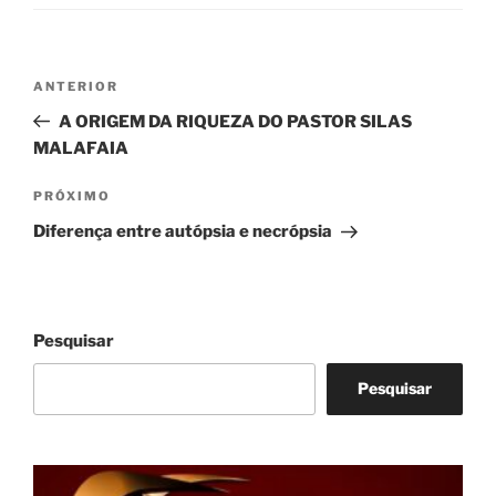
Navegação
Post
ANTERIOR
de
anterior
A ORIGEM DA RIQUEZA DO PASTOR SILAS
Post
MALAFAIA
Próximo
PRÓXIMO
post
Diferença entre autópsia e necrópsia
Pesquisar
Pesquisar