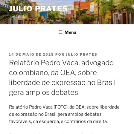
Pular
JULIO PRATES
para
Jornalista
o
conteúdo
Menu
PUBLICADO
14 DE MAIO DE 2025
POR
JULIO PRATES
EM
Relatório Pedro Vaca, advogado
colombiano, da OEA, sobre
liberdade de expressão no Brasil
gera amplos debates
Relatório Pedro Vaca (FOTO), da OEA, sobre liberdade
de expressão no Brasil gera amplos debates
favoráveis, da esquerda, e contrários da direita.