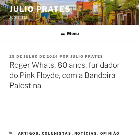
Pular
JULIO PRATES
para
Jornalista
o
conteúdo
Menu
PUBLICADO
25 DE JULHO DE 2024
POR
JULIO PRATES
EM
Roger Whats, 80 anos, fundador
do Pink Floyde, com a Bandeira
Palestina
CATEGORIAS
ARTIGOS
,
COLUNISTAS
,
NOTÍCIAS
,
OPINIÃO