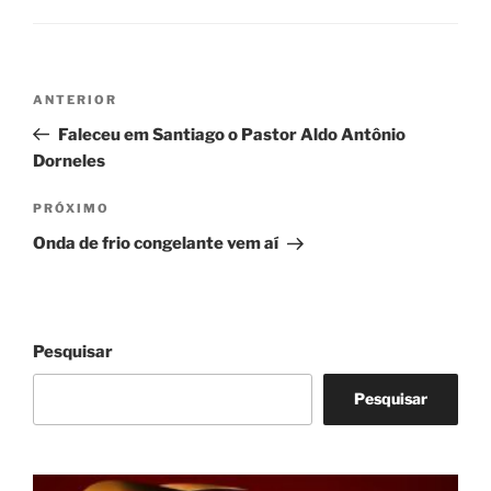
Navegação
Post
ANTERIOR
de
anterior
Faleceu em Santiago o Pastor Aldo Antônio
Post
Dorneles
Próximo
PRÓXIMO
post
Onda de frio congelante vem aí
Pesquisar
Pesquisar