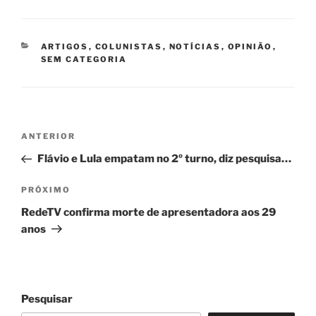
CATEGORIAS
ARTIGOS
,
COLUNISTAS
,
NOTÍCIAS
,
OPINIÃO
,
SEM CATEGORIA
Navegação
Post
ANTERIOR
de
anterior
Flávio e Lula empatam no 2º turno, diz pesquisa…
Post
Próximo
PRÓXIMO
post
RedeTV confirma morte de apresentadora aos 29
anos
Pesquisar