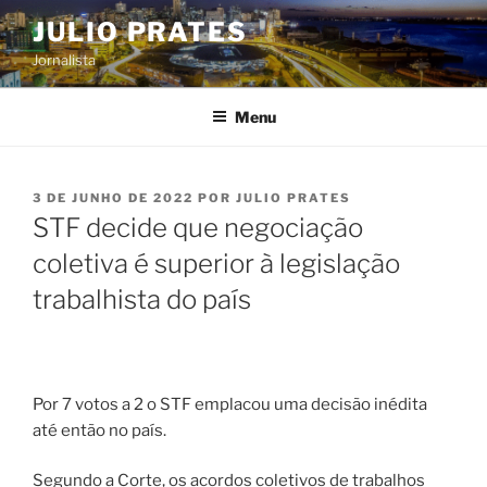
Pular
JULIO PRATES
para
Jornalista
o
conteúdo
Menu
PUBLICADO
3 DE JUNHO DE 2022
POR
JULIO PRATES
EM
STF decide que negociação
coletiva é superior à legislação
trabalhista do país
Por 7 votos a 2 o STF emplacou uma decisão inédita
até então no país.
Segundo a Corte, os acordos coletivos de trabalhos