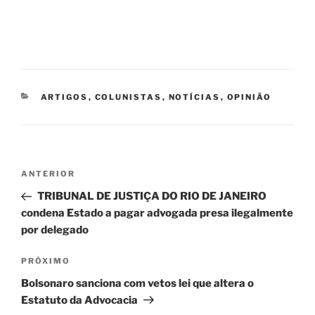
CATEGORIAS
ARTIGOS
,
COLUNISTAS
,
NOTÍCIAS
,
OPINIÃO
Navegação
Post
ANTERIOR
de
anterior
TRIBUNAL DE JUSTIÇA DO RIO DE JANEIRO
Post
condena Estado a pagar advogada presa ilegalmente
por delegado
Próximo
PRÓXIMO
post
Bolsonaro sanciona com vetos lei que altera o
Estatuto da Advocacia