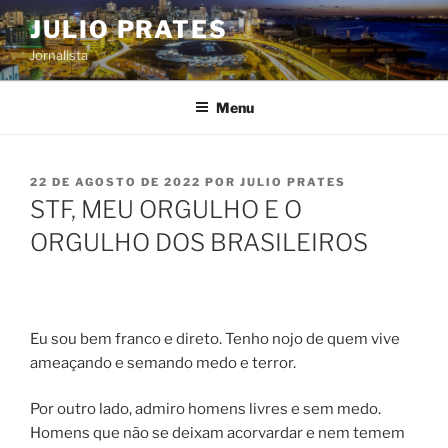
Pular
JULIO PRATES
para
Jornalista
o
conteúdo
Menu
PUBLICADO
22 DE AGOSTO DE 2022
POR
JULIO PRATES
EM
STF, MEU ORGULHO E O
ORGULHO DOS BRASILEIROS
Eu sou bem franco e direto. Tenho nojo de quem vive
ameaçando e semando medo e terror.
Por outro lado, admiro homens livres e sem medo.
Homens que não se deixam acorvardar e nem temem