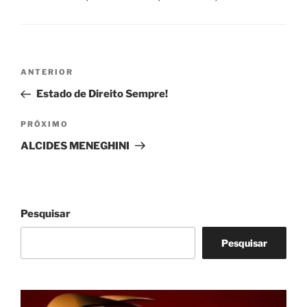
Navegação
Post
ANTERIOR
de
anterior
Estado de Direito Sempre!
Post
Próximo
PRÓXIMO
post
ALCIDES MENEGHINI
Pesquisar
Pesquisar