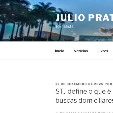
Pular
para
JULIO PRA
o
conteúdo
Jornalista
Início
Notícias
Livros
PUBLICADO
12 DE DEZEMBRO DE 2025
PO
EM
STJ define o que é
buscas domiciliare