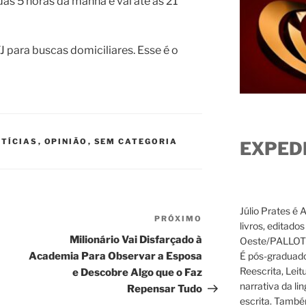
das 5 horas da manhã e vai até as 21
J para buscas domiciliares. Esse é o
TÍCIAS
,
OPINIÃO
,
SEM CATEGORIA
EXPED
Júlio Prates é 
PRÓXIMO
Próximo
livros, editado
post
Milionário Vai Disfarçado à
Oeste/PALLOTTI
É pós-graduado
Academia Para Observar a Esposa
Reescrita, Leit
e Descobre Algo que o Faz
narrativa da li
Repensar Tudo
escrita. També