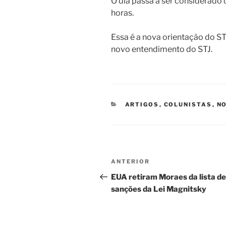
O dia passa a ser considerado 
horas.
Essa é a nova orientação do ST
novo entendimento do STJ.
CATEGORIAS
ARTIGOS
,
COLUNISTAS
,
NO
Navegação
Post
ANTERIOR
de
anterior
EUA retiram Moraes da lista de
sanções da Lei Magnitsky
Post