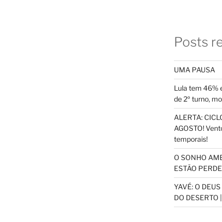
Posts r
UMA PAUSA
Lula tem 46% e
de 2º turno, m
ALERTA: CICLO
AGOSTO! Vento
temporais!
O SONHO AM
ESTÃO PERDEN
YAVÉ: O DEU
DO DESERTO |