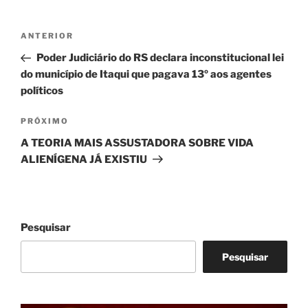
Navegação
Post
ANTERIOR
de
anterior
Poder Judiciário do RS declara inconstitucional lei
Post
do município de Itaqui que pagava 13º aos agentes
políticos
Próximo
PRÓXIMO
post
A TEORIA MAIS ASSUSTADORA SOBRE VIDA
ALIENÍGENA JÁ EXISTIU
Pesquisar
Pesquisar