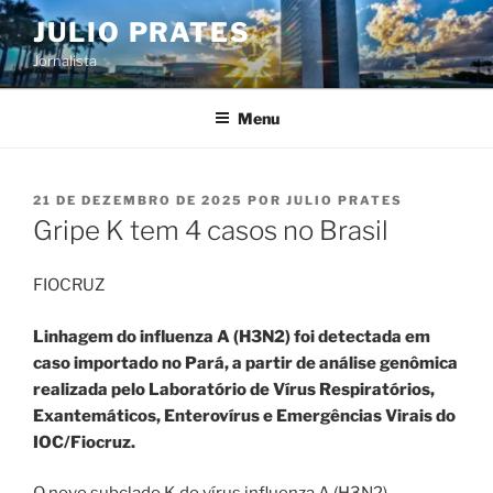
Pular
JULIO PRATES
para
Jornalista
o
conteúdo
Menu
PUBLICADO
21 DE DEZEMBRO DE 2025
POR
JULIO PRATES
EM
Gripe K tem 4 casos no Brasil
FIOCRUZ
Linhagem do influenza A (H3N2) foi detectada em
caso importado no Pará, a partir de análise genômica
realizada pelo Laboratório de Vírus Respiratórios,
Exantemáticos, Enterovírus e Emergências Virais do
IOC/Fiocruz.