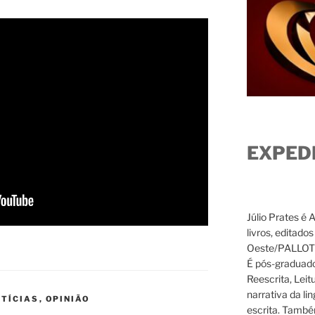
EXPED
Júlio Prates é 
livros, editado
Oeste/PALLOTTI
É pós-graduado
Reescrita, Leit
narrativa da li
TÍCIAS
,
OPINIÃO
escrita. També