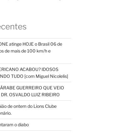
ecentes
NE atinge HOJE o Brasil 06 de
s de mais de 100 km/h e
ERICANO ACABOU? IDOSOS
DO TUDO [com Miguel Nicolelis]
S ÁRABE GUERREIRO QUE VEIO
 DR. OSVALDO LUIZ RIBEIRO
nião de ontem do Lions Clube
nário.
ntaram o diabo