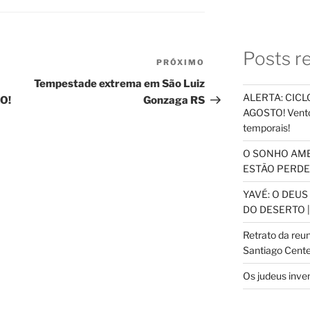
Posts r
PRÓXIMO
Próximo
post
Tempestade extrema em São Luiz
ALERTA: CICLO
O!
Gonzaga RS
AGOSTO! Vento
temporais!
O SONHO AM
ESTÃO PERDEN
YAVÉ: O DEU
DO DESERTO |
Retrato da reu
Santiago Cente
Os judeus inve