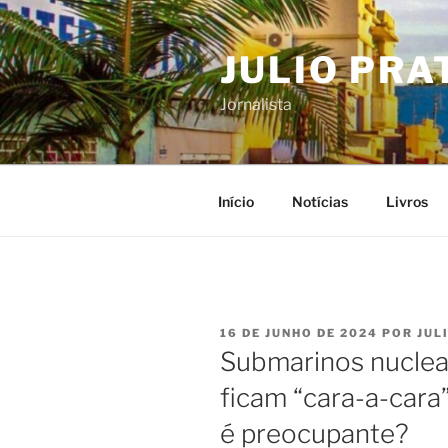
Pular
para
JULIO PRA
o
conteúdo
Jornalista
Início
Notícias
Livros
PUBLICADO
16 DE JUNHO DE 2024
POR
JUL
EM
Submarinos nuclea
ficam “cara-a-cara
é preocupante?