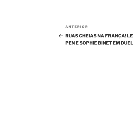
Navegação
Post
ANTERIOR
de
anterior
RUAS CHEIAS NA FRANÇA! LE
PEN E SOPHIE BINET EM DUEL
Post