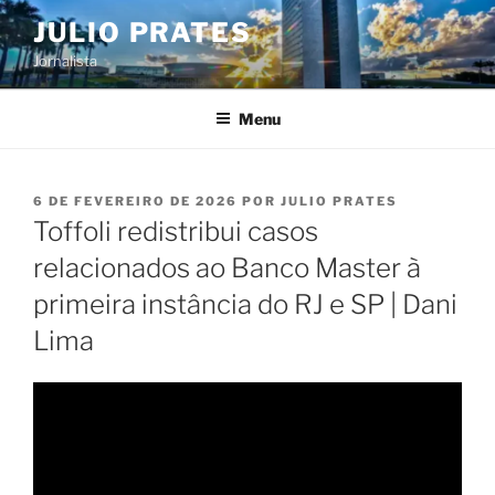
Pular
JULIO PRATES
para
Jornalista
o
conteúdo
Menu
PUBLICADO
6 DE FEVEREIRO DE 2026
POR
JULIO PRATES
EM
Toffoli redistribui casos
relacionados ao Banco Master à
primeira instância do RJ e SP | Dani
Lima