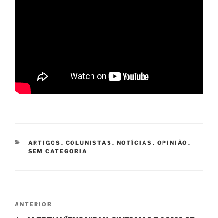
CATEGORIAS
ARTIGOS
,
COLUNISTAS
,
NOTÍCIAS
,
OPINIÃO
,
SEM CATEGORIA
Navegação
Post
ANTERIOR
de
anterior