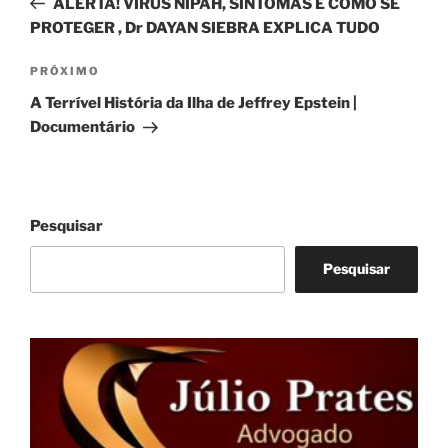
ALERTA! VÍRUS NIPAH, SINTOMAS E COMO SE
Post
PROTEGER , Dr DAYAN SIEBRA EXPLICA TUDO
Próximo
PRÓXIMO
post
A Terrível História da Ilha de Jeffrey Epstein |
Documentário
Pesquisar
Pesquisar