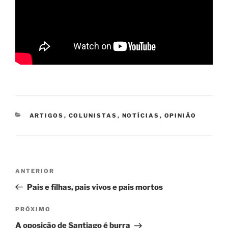
CATEGORIAS
ARTIGOS
,
COLUNISTAS
,
NOTÍCIAS
,
OPINIÃO
Navegação
Post
ANTERIOR
de
anterior
Pais e filhas, pais vivos e pais mortos
Post
Próximo
PRÓXIMO
post
A oposição de Santiago é burra