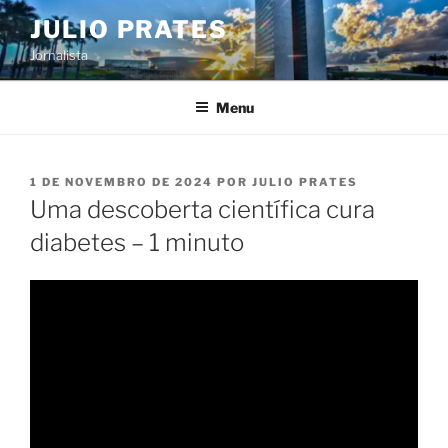
Pular
JULIO PRATES
para
Jornalista
o
conteúdo
Menu
PUBLICADO
1 DE NOVEMBRO DE 2024
POR
JULIO PRATES
EM
Uma descoberta científica cura
diabetes – 1 minuto