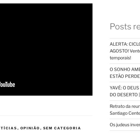
Posts r
ALERTA: CICLO
AGOSTO! Vento
temporais!
O SONHO AM
ESTÃO PERDEN
YAVÉ: O DEU
DO DESERTO |
Retrato da reu
Santiago Cente
Os judeus inve
TÍCIAS
,
OPINIÃO
,
SEM CATEGORIA