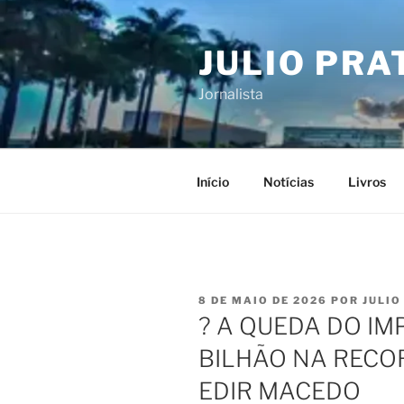
Pular
para
JULIO PRA
o
conteúdo
Jornalista
Início
Notícias
Livros
PUBLICADO
8 DE MAIO DE 2026
POR
JULIO
EM
? A QUEDA DO IM
BILHÃO NA RECOR
EDIR MACEDO