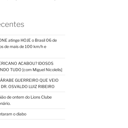
ecentes
NE atinge HOJE o Brasil 06 de
s de mais de 100 km/h e
ERICANO ACABOU? IDOSOS
DO TUDO [com Miguel Nicolelis]
S ÁRABE GUERREIRO QUE VEIO
 DR. OSVALDO LUIZ RIBEIRO
nião de ontem do Lions Clube
nário.
ntaram o diabo