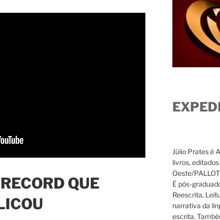
EXPED
Júlio Prates é 
livros, editado
Oeste/PALLOTTI
 RECORD QUE
É pós-graduado
Reescrita, Leit
LICOU
narrativa da li
escrita. També