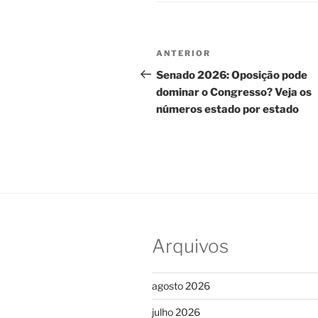
Navegação
Post
ANTERIOR
de
anterior
Senado 2026: Oposição pode
dominar o Congresso? Veja os
Post
números estado por estado
Arquivos
agosto 2026
julho 2026