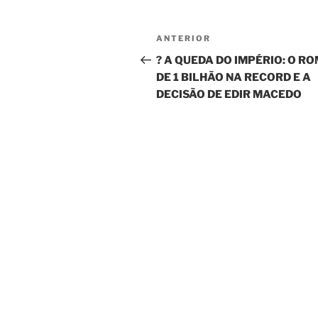
Navegação
Post
ANTERIOR
de
anterior
? A QUEDA DO IMPÉRIO: O R
DE 1 BILHÃO NA RECORD E A
Post
DECISÃO DE EDIR MACEDO