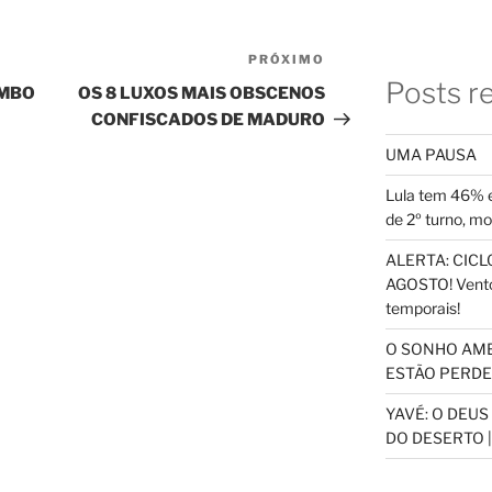
PRÓXIMO
Próximo
Posts r
post
OMBO
OS 8 LUXOS MAIS OBSCENOS
CONFISCADOS DE MADURO
UMA PAUSA
Lula tem 46% e
de 2º turno, m
ALERTA: CICLO
AGOSTO! Vento
temporais!
O SONHO AM
ESTÃO PERDEN
YAVÉ: O DEU
DO DESERTO |