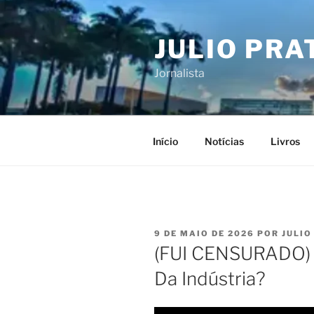
Pular
para
JULIO PRA
o
conteúdo
Jornalista
Início
Notícias
Livros
PUBLICADO
9 DE MAIO DE 2026
POR
JULIO
EM
(FUI CENSURADO) 
Da Indústria?