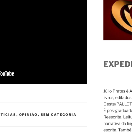
EXPED
Júlio Prates é 
livros, editado
Oeste/PALLOTTI
É pós-graduado
TÍCIAS
,
OPINIÃO
,
SEM CATEGORIA
Reescrita, Leit
narrativa da li
escrita. També