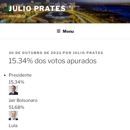
Pular
JULIO PRATES
para
Jornalista
o
conteúdo
Menu
PUBLICADO
30 DE OUTUBRO DE 2022
POR
JULIO PRATES
EM
15.34% dos votos apurados
Presidente
15,34%
Jair Bolsonaro
51,68%
Lula