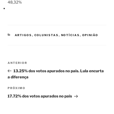
48,32%
CATEGORIAS
ARTIGOS
,
COLUNISTAS
,
NOTÍCIAS
,
OPINIÃO
Navegação
Post
ANTERIOR
de
anterior
13.25% dos votos apurados no país. Lula encurta
Post
a diferença
Próximo
PRÓXIMO
post
17.72% dos votos apurados no país