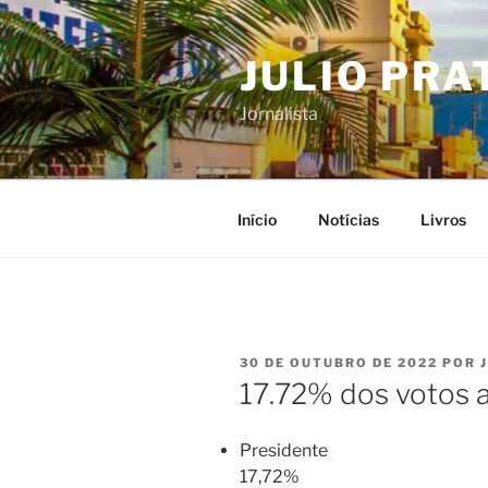
Pular
para
JULIO PRA
o
conteúdo
Jornalista
Início
Notícias
Livros
PUBLICADO
30 DE OUTUBRO DE 2022
POR
EM
17.72% dos votos 
Presidente
17,72%