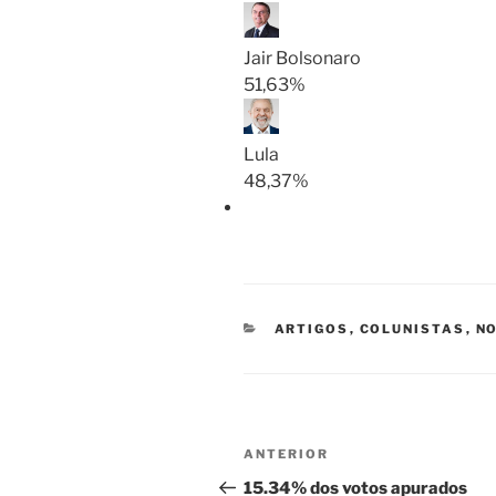
Jair Bolsonaro
51,63%
Lula
48,37%
CATEGORIAS
ARTIGOS
,
COLUNISTAS
,
NO
Navegação
Post
ANTERIOR
de
anterior
15.34% dos votos apurados