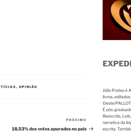
EXPED
TÍCIAS
,
OPINIÃO
Júlio Prates é 
livros, editado
Oeste/PALLOTTI
É pós-graduado
Reescrita, Leit
PRÓXIMO
Próximo
narrativa da li
post
escrita. També
18,53% dos votos apurados no país