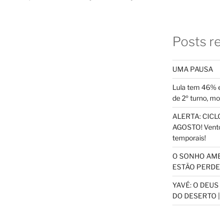
Posts r
UMA PAUSA
Lula tem 46% e
de 2º turno, m
ALERTA: CICLO
AGOSTO! Vento
temporais!
O SONHO AM
ESTÃO PERDEN
YAVÉ: O DEU
DO DESERTO |