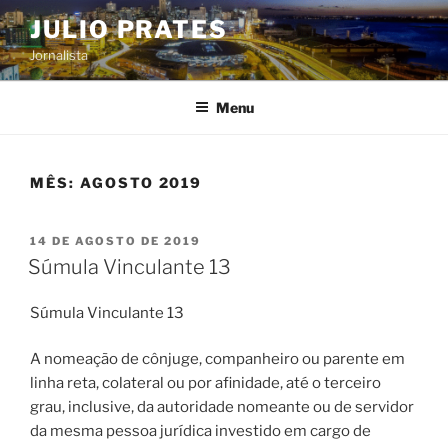
Pular
JULIO PRATES
para
Jornalista
o
conteúdo
Menu
MÊS:
AGOSTO 2019
PUBLICADO
14 DE AGOSTO DE 2019
EM
Súmula Vinculante 13
Súmula Vinculante 13
A nomeação de cônjuge, companheiro ou parente em
linha reta, colateral ou por afinidade, até o terceiro
grau, inclusive, da autoridade nomeante ou de servidor
da mesma pessoa jurídica investido em cargo de