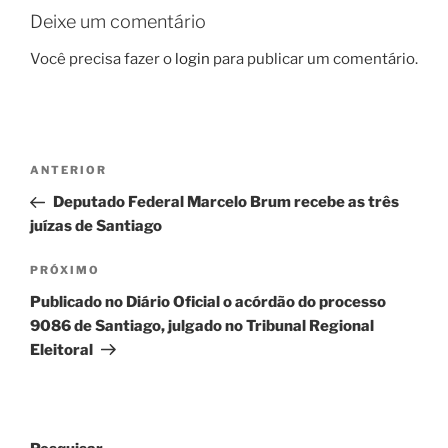
Deixe um comentário
Você precisa fazer o
login
para publicar um comentário.
Navegação
Post
ANTERIOR
de
anterior
Deputado Federal Marcelo Brum recebe as três
Post
juízas de Santiago
Próximo
PRÓXIMO
post
Publicado no Diário Oficial o acórdão do processo
9086 de Santiago, julgado no Tribunal Regional
Eleitoral