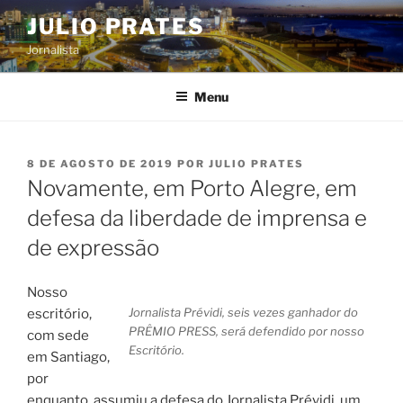
Pular
JULIO PRATES
para
Jornalista
o
conteúdo
Menu
PUBLICADO
8 DE AGOSTO DE 2019
POR
JULIO PRATES
EM
Novamente, em Porto Alegre, em
defesa da liberdade de imprensa e
de expressão
Nosso
Jornalista Prévidi, seis vezes ganhador do
escritório,
PRÊMIO PRESS, será defendido por nosso
com sede
Escritório.
em Santiago,
por
enquanto, assumiu a defesa do Jornalista Prévidi, um