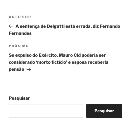
Navegação
Post
ANTERIOR
de
anterior
A sentença de Delgatti está errada, diz Fernando
Post
Fernandes
Próximo
PRÓXIMO
post
Se expulso do Exército, Mauro Cid poderia ser
considerado ‘morto fictício’ e esposa receberia
pensão
Pesquisar
Pesquisar