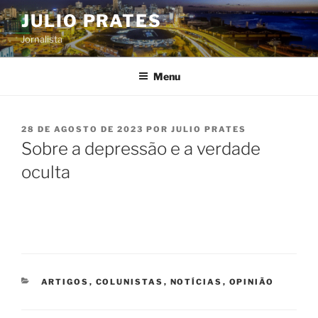
Pular
JULIO PRATES
para
Jornalista
o
conteúdo
Menu
PUBLICADO
28 DE AGOSTO DE 2023
POR
JULIO PRATES
EM
Sobre a depressão e a verdade
oculta
CATEGORIAS
ARTIGOS
,
COLUNISTAS
,
NOTÍCIAS
,
OPINIÃO