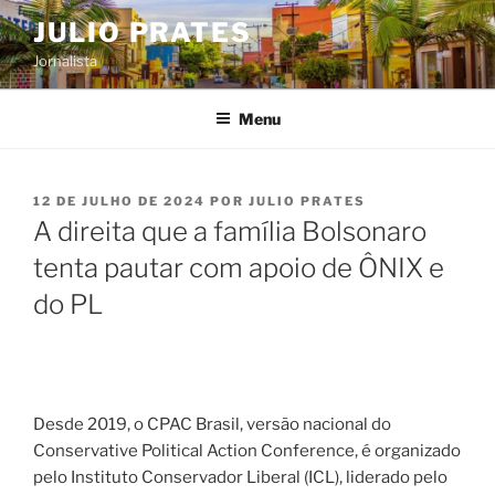
Pular
JULIO PRATES
para
Jornalista
o
conteúdo
Menu
PUBLICADO
12 DE JULHO DE 2024
POR
JULIO PRATES
EM
A direita que a família Bolsonaro
tenta pautar com apoio de ÔNIX e
do PL
Desde 2019, o CPAC Brasil, versão nacional do
Conservative Political Action Conference, é organizado
pelo Instituto Conservador Liberal (ICL), liderado pelo