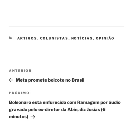
CATEGORIAS
ARTIGOS
,
COLUNISTAS
,
NOTÍCIAS
,
OPINIÃO
Navegação
Post
ANTERIOR
de
anterior
Meta promete boicote no Brasil
Post
Próximo
PRÓXIMO
post
Bolsonaro está enfurecido com Ramagem por áudio
gravado pelo ex-diretor da Abin, diz Josias (6
minutos)