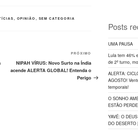
TÍCIAS
,
OPINIÃO
,
SEM CATEGORIA
Posts re
UMA PAUSA
Próximo
PRÓXIMO
Lula tem 46% e
post
de 2º turno, m
a
NIPAH VÍRUS: Novo Surto na Índia
acende ALERTA GLOBAL! Entenda o
ALERTA: CICLO
Perigo
AGOSTO! Vento
temporais!
O SONHO AME
ESTÃO PERDEND
YAVÉ: O DEU
DO DESERTO |