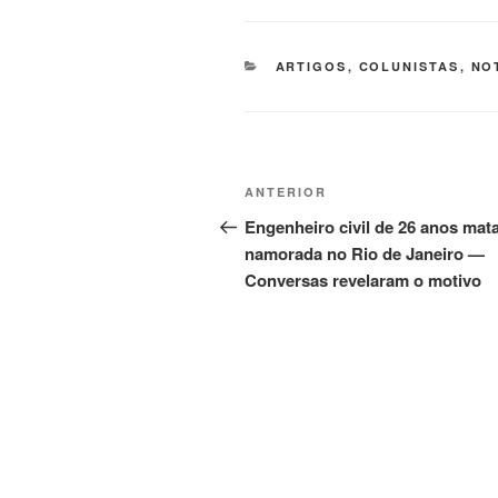
CATEGORIAS
ARTIGOS
,
COLUNISTAS
,
NO
Navegação
Post
ANTERIOR
de
anterior
Engenheiro civil de 26 anos mat
namorada no Rio de Janeiro —
Post
Conversas revelaram o motivo