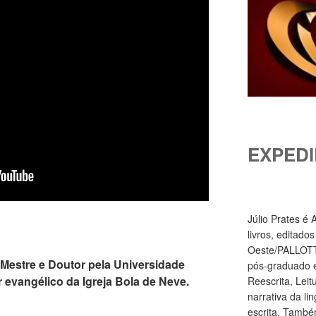
EXPEDI
Júlio Prates é
livros, editado
Oeste/PALLOTTI
 Mestre e Doutor pela Universidade
pós-graduado e
 evangélico da Igreja Bola de Neve.
Reescrita, Leit
narrativa da li
escrita. També