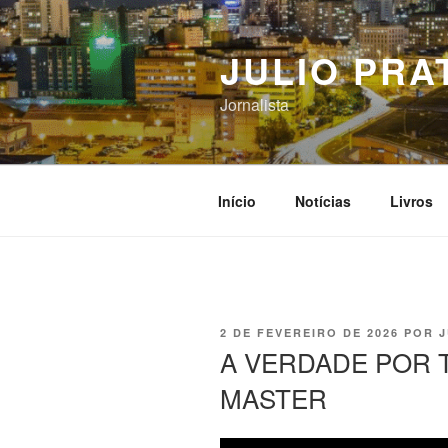
Pular
para
JULIO PRA
o
conteúdo
Jornalista
Início
Notícias
Livros
PUBLICADO
2 DE FEVEREIRO DE 2026
POR
J
EM
A VERDADE POR 
MASTER