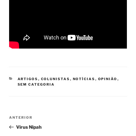
CATEGORIAS
ARTIGOS
,
COLUNISTAS
,
NOTÍCIAS
,
OPINIÃO
,
SEM CATEGORIA
Navegação
Post
ANTERIOR
de
anterior
Vírus Nipah
Post