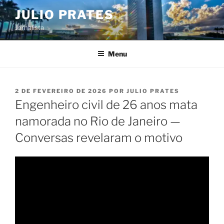
Pular
JULIO PRATES
para
Jornalista
o
conteúdo
Menu
PUBLICADO
2 DE FEVEREIRO DE 2026
POR
JULIO PRATES
EM
Engenheiro civil de 26 anos mata
namorada no Rio de Janeiro —
Conversas revelaram o motivo