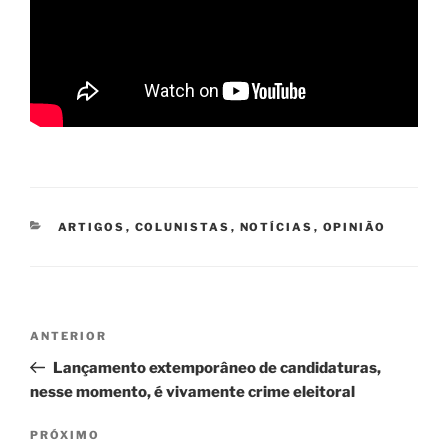
CATEGORIAS
ARTIGOS
,
COLUNISTAS
,
NOTÍCIAS
,
OPINIÃO
Navegação
Post
ANTERIOR
de
anterior
Lançamento extemporâneo de candidaturas,
Post
nesse momento, é vivamente crime eleitoral
Próximo
PRÓXIMO