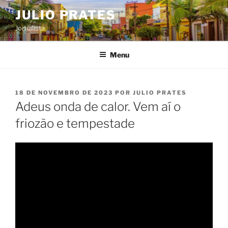
Pular
JULIO PRATES
para
Jornalista
o
conteúdo
Menu
PUBLICADO
18 DE NOVEMBRO DE 2023
POR
JULIO PRATES
EM
Adeus onda de calor. Vem aí o
friozão e tempestade