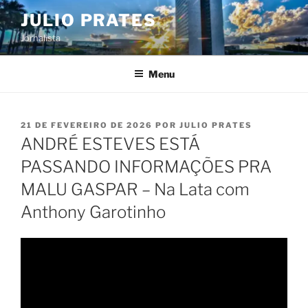
Pular
JULIO PRATES
para
Jornalista
o
conteúdo
Menu
PUBLICADO
21 DE FEVEREIRO DE 2026
POR
JULIO PRATES
EM
ANDRÉ ESTEVES ESTÁ
PASSANDO INFORMAÇÕES PRA
MALU GASPAR – Na Lata com
Anthony Garotinho