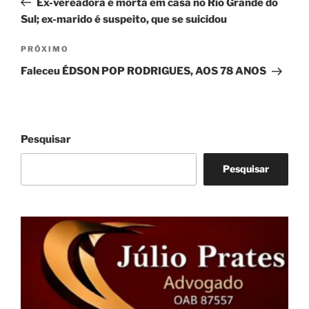
Ex-vereadora é morta em casa no Rio Grande do
Post
Sul; ex-marido é suspeito, que se suicidou
Próximo
PRÓXIMO
post
Faleceu ÉDSON POP RODRIGUES, AOS 78 ANOS
Pesquisar
Pesquisar