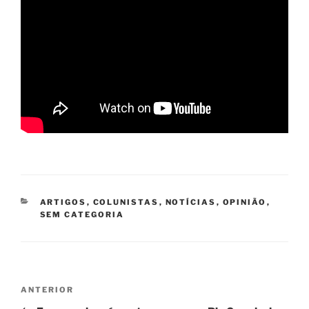
CATEGORIAS
ARTIGOS
,
COLUNISTAS
,
NOTÍCIAS
,
OPINIÃO
,
SEM CATEGORIA
Navegação
Post
ANTERIOR
de
anterior