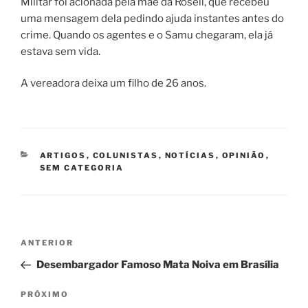
Militar foi acionada pela mãe da Roseli, que recebeu
uma mensagem dela pedindo ajuda instantes antes do
crime. Quando os agentes e o Samu chegaram, ela já
estava sem vida.
A vereadora deixa um filho de 26 anos.
CATEGORIAS
ARTIGOS
,
COLUNISTAS
,
NOTÍCIAS
,
OPINIÃO
,
SEM CATEGORIA
Navegação
Post
ANTERIOR
de
anterior
Desembargador Famoso Mata Noiva em Brasília
Post
Próximo
PRÓXIMO