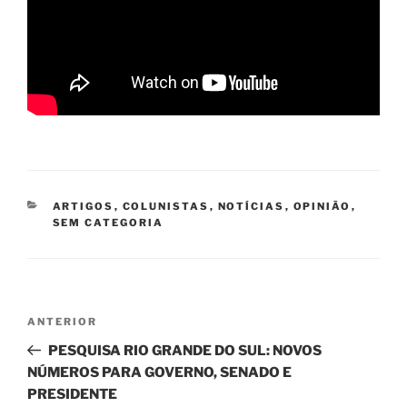
CATEGORIAS
ARTIGOS
,
COLUNISTAS
,
NOTÍCIAS
,
OPINIÃO
,
SEM CATEGORIA
Navegação
Post
ANTERIOR
de
anterior
PESQUISA RIO GRANDE DO SUL: NOVOS
Post
NÚMEROS PARA GOVERNO, SENADO E
PRESIDENTE