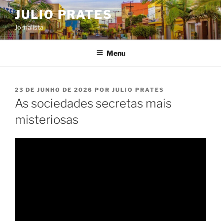
Pular
JULIO PRATES
para
Jornalista
o
conteúdo
Menu
PUBLICADO
23 DE JUNHO DE 2026
POR
JULIO PRATES
EM
As sociedades secretas mais
misteriosas