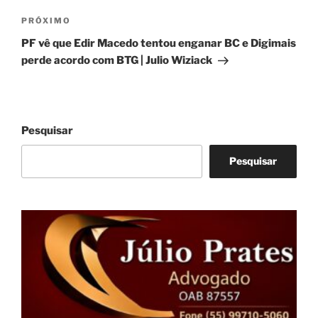
Próximo
PRÓXIMO
post
PF vê que Edir Macedo tentou enganar BC e Digimais
perde acordo com BTG | Julio Wiziack
Pesquisar
Pesquisar