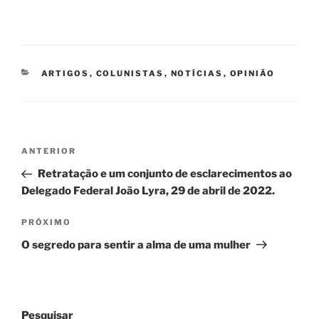
CATEGORIAS
ARTIGOS
,
COLUNISTAS
,
NOTÍCIAS
,
OPINIÃO
Navegação
Post
ANTERIOR
de
anterior
Retratação e um conjunto de esclarecimentos ao
Post
Delegado Federal João Lyra, 29 de abril de 2022.
Próximo
PRÓXIMO
post
O segredo para sentir a alma de uma mulher
Pesquisar