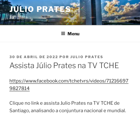
Pular
JULIO PRATES
para
Jornalista
o
conteúdo
Menu
PUBLICADO
30 DE ABRIL DE 2022
POR
JULIO PRATES
EM
Assista Júlio Prates na TV TCHE
https://www.facebook.com/tchetvrs/videos/71216697
9827814
Clique no link e assista Julio Prates na TV TCHE de
Santiago, analisando a conjuntura nacional e mundial.