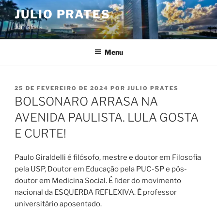
Pular
JULIO PRATES
para
Jornalista
o
conteúdo
Menu
PUBLICADO
25 DE FEVEREIRO DE 2024
POR
JULIO PRATES
EM
BOLSONARO ARRASA NA
AVENIDA PAULISTA. LULA GOSTA
E CURTE!
Paulo Giraldelli é filósofo, mestre e doutor em Filosofia
pela USP, Doutor em Educação pela PUC-SP e pós-
doutor em Medicina Social. É líder do movimento
nacional da ESQUERDA REFLEXIVA. É professor
universitário aposentado.