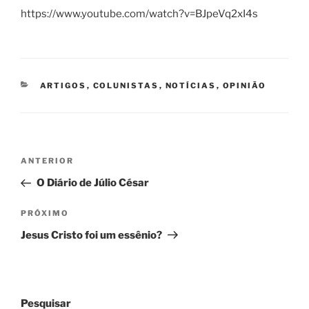
https://www.youtube.com/watch?v=BJpeVq2xI4s
CATEGORIAS
ARTIGOS
,
COLUNISTAS
,
NOTÍCIAS
,
OPINIÃO
Navegação
Post
ANTERIOR
de
anterior
O Diário de Júlio César
Post
Próximo
PRÓXIMO
post
Jesus Cristo foi um essênio?
Pesquisar