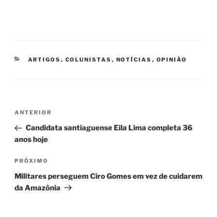
CATEGORIAS
ARTIGOS
,
COLUNISTAS
,
NOTÍCIAS
,
OPINIÃO
Navegação
Post
ANTERIOR
de
anterior
Candidata santiaguense Eila Lima completa 36
Post
anos hoje
Próximo
PRÓXIMO
post
Militares perseguem Ciro Gomes em vez de cuidarem
da Amazônia