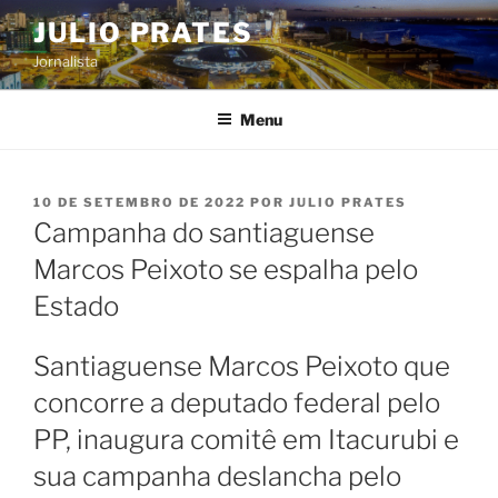
Pular
JULIO PRATES
para
Jornalista
o
conteúdo
Menu
PUBLICADO
10 DE SETEMBRO DE 2022
POR
JULIO PRATES
EM
Campanha do santiaguense
Marcos Peixoto se espalha pelo
Estado
Santiaguense Marcos Peixoto que
concorre a deputado federal pelo
PP, inaugura comitê em Itacurubi e
sua campanha deslancha pelo