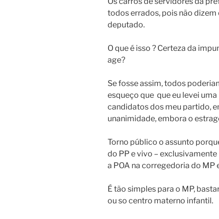
Os carros de servidores da pre
todos errados, pois não dizem 
deputado.
O que é isso ? Certeza da imp
age?
Se fosse assim, todos poderia
esqueço que que eu levei uma m
candidatos dos meu partido, e
unanimidade, embora o estrago
Torno público o assunto porq
do PP e vivo – exclusivamente 
a POA na corregedoria do MP e 
É tão simples para o MP, bastar
ou so centro materno infantil.