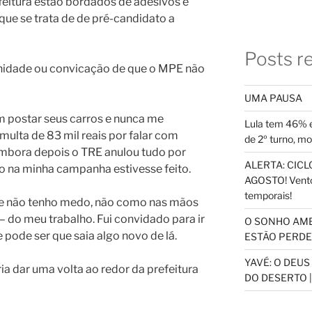
feitura estão bordados de adesivos e
que se trata de de pré-candidato a
Posts r
unidade ou convicação de que o MPE não
UMA PAUSA
m postar seus carros e nunca me
Lula tem 46% e
ulta de 83 mil reais por falar com
de 2º turno, m
mbora depois o TRE anulou tudo por
ALERTA: CICLO
 na minha campanha estivesse feito.
AGOSTO! Vento
temporais!
ue não tenho medo, não como nas mãos
– do meu trabalho. Fui convidado para ir
O SONHO AM
pode ser que saia algo novo de lá.
ESTÃO PERDEN
YAVÉ: O DEU
ia dar uma volta ao redor da prefeitura
DO DESERTO |