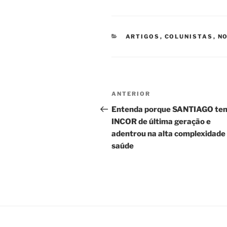
CATEGORIAS
ARTIGOS
,
COLUNISTAS
,
NO
Navegação
Post
ANTERIOR
de
anterior
Entenda porque SANTIAGO te
INCOR de última geração e
Post
adentrou na alta complexidade
saúde