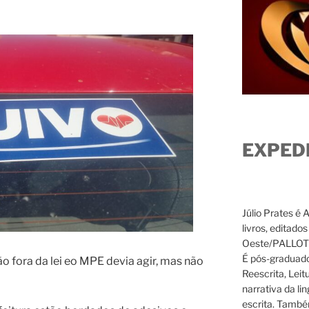
EXPED
Júlio Prates é 
livros, editado
Oeste/PALLOTTI
É pós-graduado
ão fora da lei eo MPE devia agir, mas não
Reescrita, Leit
narrativa da li
escrita. També