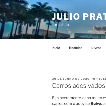
Pular
para
JULIO PRA
o
conteúdo
Jornalista
Início
Notícias
Livros
PUBLICADO
30 DE JUNHO DE 2026
POR
JUL
EM
Carros adesivados
Ei, sinceramente, acho muito 
carros com o adeviso
Ruivo
, 