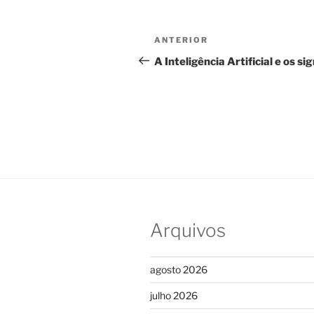
Navegação
Post
ANTERIOR
de
anterior
A Inteligência Artificial e os si
Post
Arquivos
agosto 2026
julho 2026