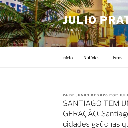
Pular
para
JULIO PRA
o
conteúdo
Jornalista
Início
Notícias
Livros
PUBLICADO
24 DE JUNHO DE 2026
POR
JUL
EM
SANTIAGO TEM U
GERAÇÃO. Santiago
cidades gaúchas q