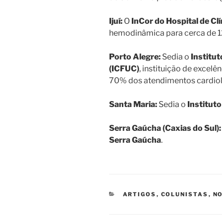
Ijuí:
O
InCor do Hospital de Clín
hemodinâmica para cerca de 1
Porto Alegre:
Sedia o
Institut
(ICFUC)
, instituição de excel
70% dos atendimentos cardiol
Santa Maria:
Sedia o
Institut
Serra Gaúcha (Caxias do Sul):
Serra Gaúcha
.
CATEGORIAS
ARTIGOS
,
COLUNISTAS
,
NO