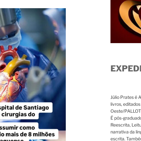
EXPED
Júlio Prates é 
livros, editado
Oeste/PALLOTTI
É pós-graduado
Reescrita, Leit
narrativa da li
escrita. També