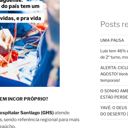
Posts r
UMA PAUSA
Lula tem 46% e
de 2º turno, m
ALERTA: CICLO
AGOSTO! Vento
temporais!
O SONHO AM
ESTÃO PERDEN
TEM INCOR PRÓPRIO?
YAVÉ: O DEU
ospitalar Santiago (GHS)
atende
DO DESERTO |
, sendo referência regional para mais
gaúcho.