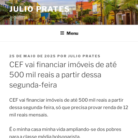
Pular
JULIO PRATES
para
Jornalista
o
conteúdo
Menu
PUBLICADO
25 DE MAIO DE 2025
POR
JULIO PRATES
EM
CEF vai financiar imóveis de até
500 mil reais a partir dessa
segunda-feira
CEF vai financiar imóveis de até 500 mil reais a partir
dessa segunda-feira, só que precisa provar renda de 12
mil reais mensais.
É o minha casa minha vida ampliando-se dos pobres
para a classe média bolsonarista.