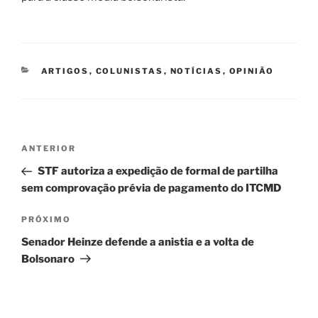
CATEGORIAS
ARTIGOS
,
COLUNISTAS
,
NOTÍCIAS
,
OPINIÃO
Navegação
Post
ANTERIOR
de
anterior
STF autoriza a expedição de formal de partilha
Post
sem comprovação prévia de pagamento do ITCMD
Próximo
PRÓXIMO
post
Senador Heinze defende a anistia e a volta de
Bolsonaro